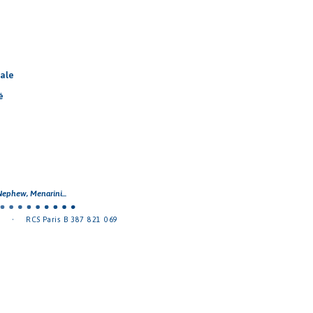
cale
é
ephew, Menarini...
E
•
RCS Paris B 387 821 069