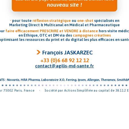
nouveau site !
•
pour toute
réflexion stratégique
ou
one-shot
spécialisés en
Marketing Direct & Multicanal en Médical et Pharmaceutique
our
faire efficacement PRESCRIRE et VENDRE à distance
hors visite médi
en Éthique, OTC et DM via des
campagnes créatives
optimisant les ressources du print et du digital les plus efficaces en sant
François JASKARZEC
+33 (0)6 68 92 12 12
contact@agilis-md-sante.fr
S : Novartis, HRA Pharma, Laboratoire X.O, Ferring, Ipsen, Allergan, Theramex, Smith&N
r 75002 Paris, France
•
Société par Actions Simplifiée au capital de 38.112 