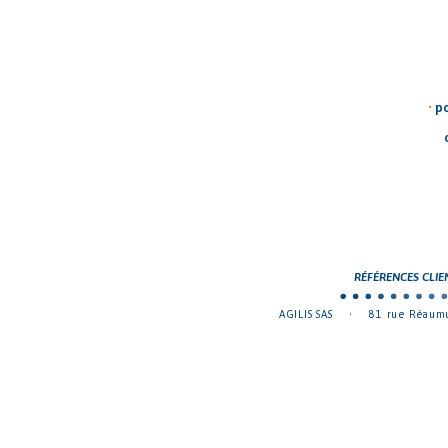
•
p
RÉFÉRENCES CLIENT
AGILIS SAS
•
81 rue Réaumu